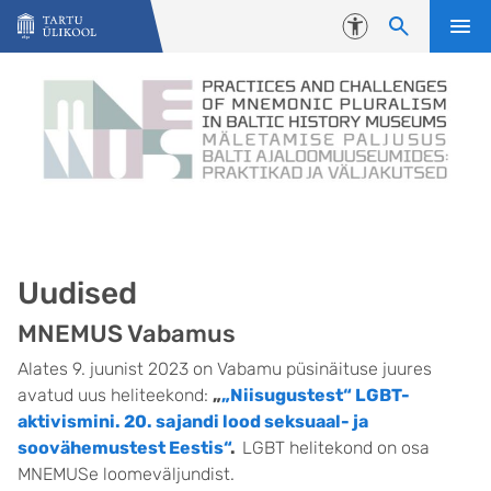
Liigu edasi põhisisu juurde
Juurdepääsetavus
Uudised
MNEMUS Vabamus
Alates 9. juunist 2023 on Vabamu püsinäituse juures
avatud uus heliteekond:
„
„Niisugustest“ LGBT-
aktivismini. 20. sajandi lood seksuaal- ja
soovähemustest Eestis“
.
LGBT helitekond on osa
MNEMUSe loomeväljundist.