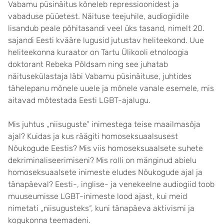
Vabamu püsinäitus kõneleb repressioonidest ja
vabaduse püüetest. Näituse teejuhile, audiogiidile
lisandub peale põhitasandi veel üks tasand, nimelt 20.
sajandi Eesti kvääre lugusid jutustav heliteekond. Uue
heliteekonna kuraator on Tartu Ülikooli etnoloogia
doktorant Rebeka Põldsam ning see juhatab
näitusekülastaja läbi Vabamu püsinäituse, juhtides
tähelepanu mõnele uuele ja mõnele vanale esemele, mis
aitavad mõtestada Eesti LGBT-ajalugu.
Mis juhtus „niisuguste” inimestega teise maailmasõja
ajal? Kuidas ja kus räägiti homoseksuaalsusest
Nõukogude Eestis? Mis viis homoseksuaalsete suhete
dekriminaliseerimiseni? Mis rolli on mänginud abielu
homoseksuaalsete inimeste eludes Nõukogude ajal ja
tänapäeval? Eesti-, inglise- ja venekeelne audiogiid toob
muuseumisse LGBT-inimeste lood ajast, kui meid
nimetati „niisugusteks“, kuni tänapäeva aktivismi ja
kogukonna teemadeni.